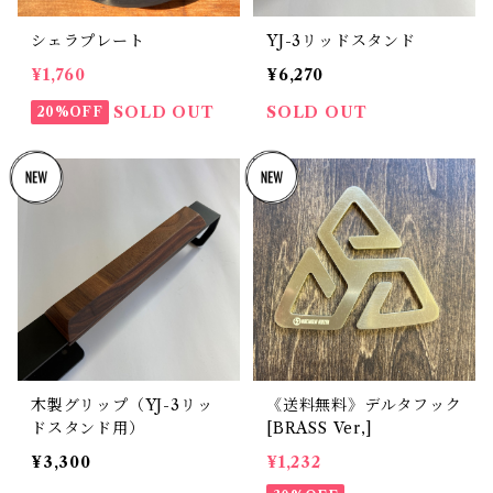
シェラプレート
YJ-3リッドスタンド
¥1,760
¥6,270
SOLD OUT
SOLD OUT
20%OFF
木製グリップ（YJ-3リッ
《送料無料》デルタフック
ドスタンド用）
[BRASS Ver,]
¥3,300
¥1,232