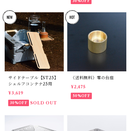
30%OFF
サイドテーブル【ST25】
《送料無料》零の台座
シェルフコンテナ25用
¥2,475
¥3,619
50%OFF
SOLD OUT
30%OFF