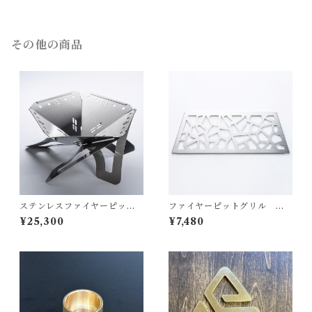
その他の商品
ステンレスファイヤーピット
ファイヤーピットグリル 【G
【FP350】
R500】
¥25,300
¥7,480