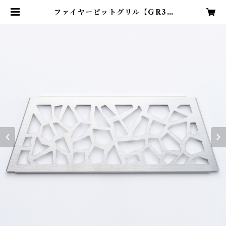
ファイヤーピットグリル【GR35
0】 | HACHIOJI KOZAI Co., L
td.