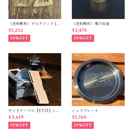
《送料無料》デルタフック [B
《送料無料》零の台座
RASS Ver,]
¥1,232
¥2,475
30%OFF
50%OFF
サイドテーブル【ST25】シェ
シェラプレート
ルフコンテナ25用
¥3,619
¥1,760
30%OFF
20%OFF