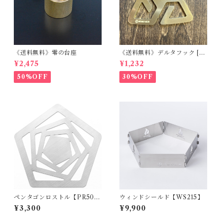
《送料無料》零の台座
《送料無料》デルタフック [B
RASS Ver,]
¥2,475
¥1,232
50%OFF
30%OFF
ペンタゴンロストル【PR50
ウィンドシールド【WS215】
0】
¥3,300
¥9,900